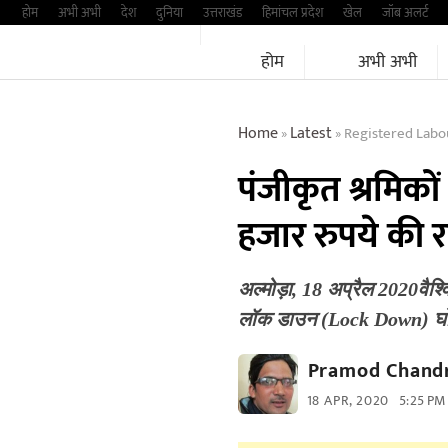
Skip
होम
अभी अभी
देश
दुनिया
उत्तराखंड
हिमांचल प्रदेश
खेल
जॉब अलर्ट
to
होम
अभी अभी
content
Home
Latest
Registered Labo
»
»
पंजीकृत श्रमिको
हजार रुपये की र
अल्मोड़ा, 18 अप्रैल 2020वैश
लॉक डाउन (Lock Down) घो
Pramod Chandr
18 APR, 2020
5:25 PM