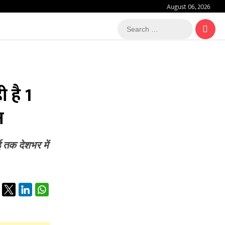
August 06, 2026
Search
…
 है 1
न
 तक देशभर में