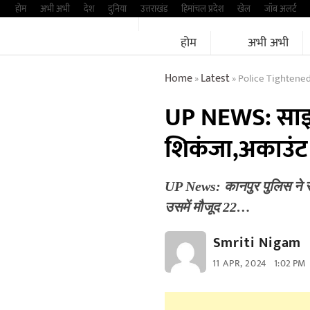
Skip
होम
अभी अभी
देश
दुनिया
उत्तराखंड
हिमांचल प्रदेश
खेल
जॉब अलर्ट
to
होम
अभी अभी
content
Home
Latest
Police Tightened
»
»
UP NEWS: साइ
शिकंजा,अकाउंट
UP News: कानपुर पुलिस ने स
उसमें मौजूद 22…
Smriti Nigam
11 APR, 2024
1:02 PM