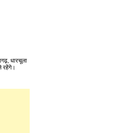
गढ़, धारचूला
 रहेंगे।