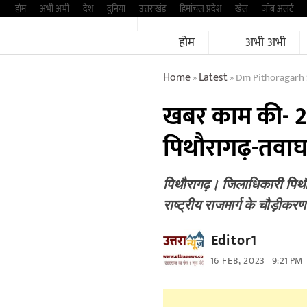
Skip
होम
अभी अभी
देश
दुनिया
उत्तराखंड
हिमांचल प्रदेश
खेल
जॉब अलर्ट
to
होम
अभी अभी
content
Home
Latest
Dm Pithoragarh 
»
»
खबर काम की- 20
पिथौरागढ़-तवा
पिथौरागढ़। जिलाधिकारी पिथौ
राष्ट्रीय राजमार्ग के चौड़ीक
Editor1
16 FEB, 2023
9:21 PM