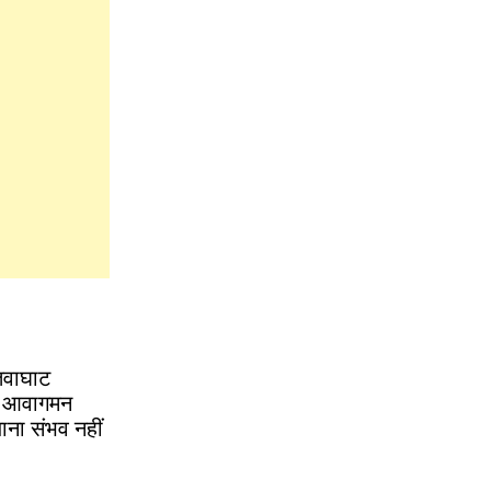
तवाघाट
 का आवागमन
जाना संभव नहीं