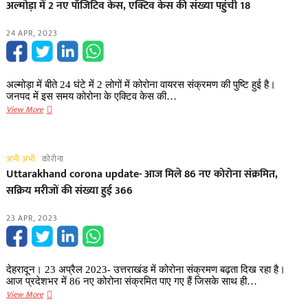
अल्मोड़ा में 2 नए पॉजिटिव केस, एक्टिव केस की संख्या पहुंची 18
के
लिए
24 APR, 2023
उत्तराखंड
में
एडवाइजरी
जारी,
अल्मोड़ा में बीते 24 घंटे में 2 लोगों में कोरोना वायरस संक्रमण की पुष्टि हुई है।
टेस्टिंग
जनपद में इस समय कोरोना के एक्टिव केस की…
अभियान
अल्मोड़ा
View More
चलाने
में
के
2
निर्देश
नए
अभी अभी
कोरोना
पॉजिटिव
Uttarakhand corona update- आज मिले 86 नए कोरोना संक्रमित,
केस,
सक्रिय मरीजों की संख्या हुई 366
एक्टिव
केस
23 APR, 2023
की
संख्या
पहुंची
18
देहरादून। 23 अप्रैल 2023- उत्तराखंड में कोरोना संक्रमण बढ़ता दिख रहा है।
आज प्रदेशभर में 86 नए कोरोना संक्रमित पाए गए हैं जिसके साथ ही…
Uttarakhand
View More
corona