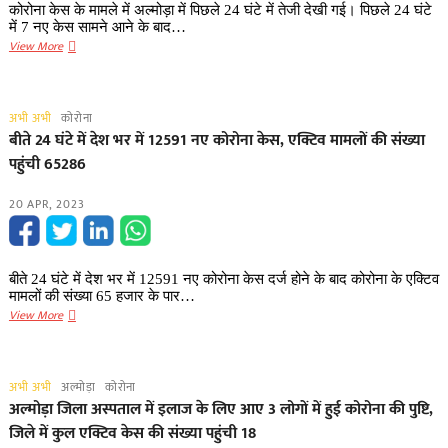
घंटे
कोरोना केस के मामले में अल्मोड़ा में पिछले 24 घंटे में तेजी देखी गई। पिछले 24 घंटे
में
में 7 नए केस सामने आने के बाद…
आए
अल्मोड़ा
View More
12,193
में
केस,42
पिछले
ने
24
अभी अभी
कोरोना
तोड़ा
घंटे
बीते 24 घंटे में देश भर में 12591 नए कोरोना केस, एक्टिव मामलों की संख्या
दम
में
पहुंची 65286
आए
7
20 APR, 2023
नए
केस,​
एक्टिव
केस
बीते 24 घंटे में देश भर में 12591 नए कोरोना केस दर्ज होने के बाद कोरोना के एक्टिव
की
मामलों की संख्या 65 हजार के पार…
संख्या
बीते
View More
पहुंची
24
19
घंटे
में
अभी अभी
अल्मोड़ा
कोरोना
देश
अल्मोड़ा जिला अस्पताल में इलाज के लिए आए ​3 लोगों में हुई कोरोना की पुष्टि,
भर
जिले में कुल एक्टिव केस की संख्या पहुंची 18
में