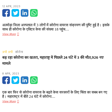
12591
12 APR, 2023
नए
कोरोना
केस,
एक्टिव
अल्मोड़ा जिला अस्पताल में 3 लोगों में कोरोना वायरस संक्रमण की पुष्टि हुई है। इसके
मामलों
साथ ही कोरोना के एक्टिव केस की संख्या 18 पहुंच…
की
अल्मोड़ा
View More
संख्या
जिला
पहुंची
अस्पताल
65286
में
अभी अभी
कोरोना
इलाज
बढ़ रहा कोरोना का खतरा, महाराष्ट्र में पिछले 24 घंटे में 3 की मौत,926 नए
के
मामले
लिए
आए
8 APR, 2023
3
लोगों
में
एक बार फिर से कोरोना वायरस के बढ़ते केस सरकारों के लिए चिंता का सबब बन गए
हुई
है। महाराष्ट्र में बीते 24 घंटे में कोरोना…
कोरोना
बढ़
View More
की
रहा
पुष्टि,
कोरोना