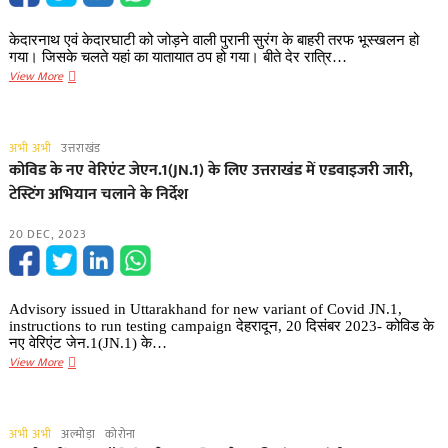
मौत
केदारनाथ एवं केदारघाटी को जोड़ने वाली पुरानी सुरंग के बाहरी तरफ भूस्खलन हो
गया। जिसके चलते यहां का यातायात ठप हो गया। बीते देर रात्रि…
केदारनाथ
View More
और
केदारघाटी
को
अभी अभी
उत्तराखंड
जोड़ने
कोविड के नए वेरिएंट जेएन.1(JN.1) के लिए उत्तराखंड में एडवाइजरी जारी,
वाली
टेस्टिंग अभियान चलाने के निर्देश
पुरानी
सुरंग
20 DEC, 2023
के
बाहरी
तरफ
आया
Advisory issued in Uttarakhand for new variant of Covid JN.1,
मलबा,
instructions to run testing campaign देहरादून, 20 दिसंबर 2023- कोविड के
यातायात
नए वेरिएंट जेन.1(JN.1) के…
बाधित
कोविड
View More
के
नए
वेरिएंट
अभी अभी
अल्मोड़ा
कोरोना
जेएन.1(JN.1)