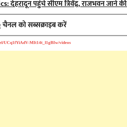
देहरादून पहुंचे सीएम त्रिवेंद्र, राजभवन जाने की 
e
चैनल को सब्सक्राइब करें
nel/UCq1fYiAdV-MIt14t_l1gBIw/videos