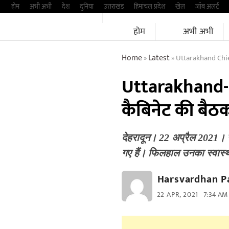
Skip
होम
अभी अभी
देश
दुनिया
उत्तराखंड
हिमांचल प्रदेश
खेल
जॉब अलर्ट
to
होम
अभी अभी
content
Home
Latest
Uttarakhand Chi
»
»
Uttarakhand- म
कैबिनेट की बैठ
देहरादून। 22 अप्रैल 2021। 
गए हैं। फिलहाल उनका स्वास्
Harsvardhan P
22 APR, 2021
7:34 AM