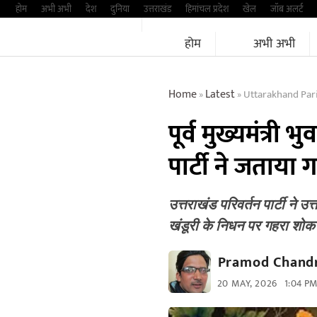
Skip
होम
अभी अभी
देश
दुनिया
उत्तराखंड
हिमांचल प्रदेश
खेल
जॉब अलर्ट
to
होम
अभी अभी
content
Home
Latest
Uttarakhand Par
»
»
पूर्व मुख्यमंत्री 
पार्टी ने जताया
उत्तराखंड परिवर्तन पार्टी ने उत्त
खंडूरी के निधन पर गहरा शोक
Pramod Chandr
20 MAY, 2026
1:04 P