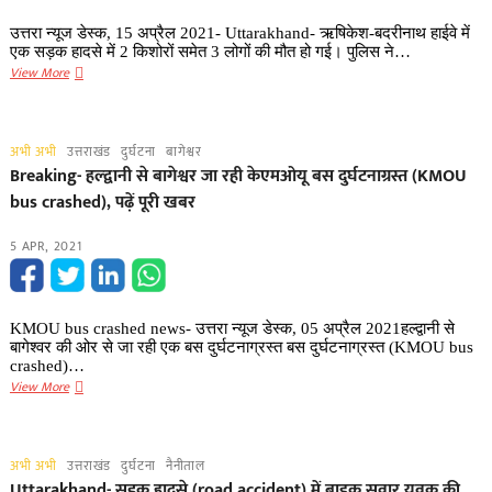
बेटे
समेत
उत्तरा न्यूज डेस्क, 15 अप्रैल 2021- Uttarakhand- ऋषिकेश-बदरीनाथ हाईवे में
5
एक सड़क हादसे में 2 किशोरों समेत 3 लोगों की मौत हो गई। पुलिस ने…
लोगों
Uttarakhand:
View More
की
दर्दनाक
मौत,
सड़क
पढ़ें
हादसा-
अभी अभी
उत्तराखंड
दुर्घटना
बागेश्वर
पूरी
दो
Breaking- हल्द्वानी से बागेश्वर जा रही केएमओयू बस दुर्घटनाग्रस्त (KMOU
खबर
किशोरों
bus crashed), पढ़ें पूरी खबर
समेत
3
5 APR, 2021
की
मौत
KMOU bus crashed news- उत्तरा न्यूज डेस्क, 05 अप्रैल 2021हल्द्वानी से
बागेश्वर की ओर से जा रही एक बस दुर्घटनाग्रस्त बस दुर्घटनाग्रस्त (KMOU bus
crashed)…
Breaking-
View More
हल्द्वानी
से
बागेश्वर
अभी अभी
उत्तराखंड
दुर्घटना
नैनीताल
जा
Uttarakhand- सड़क हादसे (road accident) में बाइक सवार युवक की