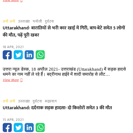
View More
का
Breaking-
साया
चौड़ीघट्टी
के
अभी अभी
उत्तराखंड
चमोली
दुर्घटना
पास
Uttarakhand- बारातियों से भरी कार खाई में गिरी, बाप-बेटे समेत 5 लोगों
कार
की मौत, पढ़ें पूरी खबर
खाई
18 APR, 2021
में
गिरी
उत्तरा न्यूज डेस्क, 18 अप्रैल 2021- उत्तराखंड (Uttarakhand) में सड़क हादसे
थमने का नाम नहीं ले रहे हैं। बद्रीनाथ हाईवे में शादी समारोह से लौट…
Uttarakhand-
View More
बारातियों
से
भरी
अभी अभी
उत्तराखंड
दुर्घटना
रूद्रप्रयाग
कार
Uttarakhand: दर्दनाक सड़क हादसा- दो किशोरों समेत 3 की मौत
खाई
में
15 APR, 2021
गिरी,
बाप-