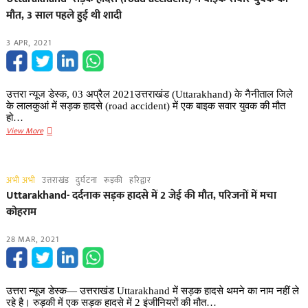
रही
मौत, 3 साल पहले हुई थी शादी
केएमओयू
बस
3 APR, 2021
दुर्घटनाग्रस्त
(KMOU
bus
crashed),
उत्तरा न्यूज डेस्क, 03 अप्रैल 2021उत्तराखंड (Uttarakhand) के नैनीताल जिले
पढ़ें
के लालकुआं में सड़क हादसे (road accident) में एक बाइक सवार युवक की मौत
पूरी
हो…
खबर
Uttarakhand-
View More
सड़क
हादसे
(road
अभी अभी
उत्तराखंड
दुर्घटना
रूड़की
हरिद्वार
accident)
Uttarakhand- दर्दनाक सड़क हादसे में 2 जेई की मौत, परिजनों में मचा
में
कोहराम
बाइक
सवार
28 MAR, 2021
युवक
की
मौत,
3
उत्तरा न्यूज डेस्क— उत्तराखंड Uttarakhand में सड़क हादसे थमने का नाम नहीं ले
साल
रहे है। रुड़की में एक सड़क हादसे में 2 इंजीनियरों की मौत…