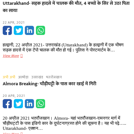
Uttarakhand- सड़क हादसे में चालक की मौत, 4 बच्चों के सिर से उठा पिता
भरी
का साया
पिकअप
वैन
22 APR, 2021
नदी
में​
गिरी,
10
हल्द्वानी, 22 अप्रैल 2021- उत्तराखंड (Uttarakhand) के हल्द्वानी में एक भीषण
लोगों
सड़क हादसे में एक टेंपो चालक की मौत हो गई। पुलिस ने पोस्टमार्टम के…
के
Uttarakhand-
View More
डूबने
सड़क
का
हादसे
अनुमान
में
अभी अभी
अल्मोड़ा
उत्तराखंड
भतरोजखान
चालक
Almora Breaking- चौड़ीघट्टी के पास कार खाई ​में गिरी
की
मौत,
20 APR, 2021
4
बच्चों
के
सिर
20 अप्रैल 2021 भतरौंजखान। Almora- यहां भतरौंजखान-रामनगर मार्ग में
से
चौड़ीघट्टी के पास इंडिगो कार के दुर्घटनाग्रस्त होने की सूचना है। यह भी पढ़े…..
उठा
Uttarakhand- एक्शन…
पिता
Almora