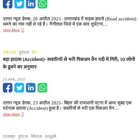
पति
घायल
उत्तरा न्यूज डेस्क, 26 अप्रैल 2021- उत्तराखंड में सड़क हादसे (Road accident)
थमने का नाम नहीं ले रहे है। नैनीताल जिले में एक कार दुर्घटना…
Breaking
View More
(Road
accident):
भतरौंजखान
अभी अभी
दुर्घटना
देश
की
बड़ा हादसा (Accident)- सवारियों से भरी पिकअप वैन नदी में​ गिरी, 10 लोगों
ओर
के डूबने का अनुमान
आ
रही
23 APR, 2021
कार
खाई
में
गिरी,
उत्तरा न्यूज डेस्क, 23 अप्रैल 2021- बिहार की राजधानी पटना में आज सुबह एक
2
दर्दनाक हादसा (Accident) हुआ है। सवारियों से भरी एक पिकअप वैन…
की
बड़ा
View More
हालत
हादसा
गंभीर
(Accident)-
सवारियों
उत्तराखंड
दुर्घटना
नैनीताल
हल्द्धानी
से