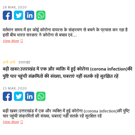
मदद(Financial
28 MAR, 2020
aid)
को
लगातार
उठ
वर्तमान समय में हर कोई कोरोना वायरस के संक्रमण से बचने के प्रयास कर रहा है
रहे
इसी बीच भारत सरकार ने कोरोना से बचाव एवं…
हैं
भारत
View More
लोगों
सरकार
के
की
हाथ,
Corona
इस
अभी अभी
उत्तराखंड
Kavach
मां
बड़ी खबर:उत्तराखंड में एक और व्यक्ति में हुई कोरोना (corona infection)की
ऐप,
ने
पुष्टि चार पहुंची संक्रमितों की संख्या, घबराएं नहीं सतर्क रहें सुरक्षित रहें
अब
पुत्र
ऐसे
की
23 MAR, 2020
जानें
स्मृति
आपके
में
आसपास
की
कोरोना
प्रशासन
बड़ी खबर:उत्तराखंड में एक और व्यक्ति में हुई कोरोना (corona infection)की पुष्टि
संक्रमण
को
चार पहुंची संक्रमितों की संख्या, घबराएं नहीं सतर्क रहें सुरक्षित रहें
का
बड़ी
View More
आर्थिक
स्तर
खबर:उत्तराखंड
मदद
में