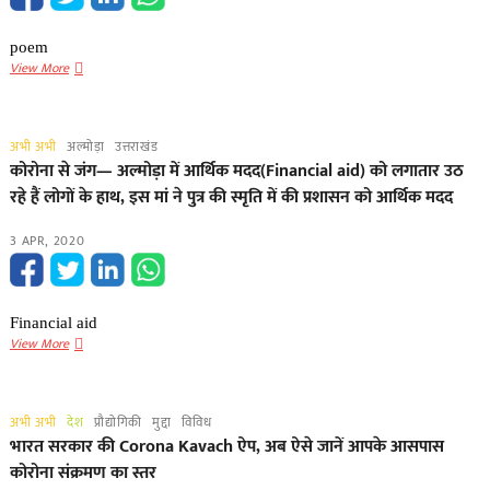
poem
अखिल
View More
विश्व
अभी
संकट
अभी अभी
अल्मोड़ा
उत्तराखंड
में
कोरोना से जंग— अल्मोड़ा में आर्थिक मदद(Financial aid) को लगातार उठ
है:
रहे हैं लोगों के हाथ, इस मां ने पुत्र की स्मृति में की प्रशासन को आर्थिक मदद
वरिष्ठ
कवि
3 APR, 2020
नवीन
बिष्ट
की
ज्वलं​
Financial aid
त
कोरोना
View More
विषय
से
पर
जंग
एक
—
कविता(poem)
अभी अभी
देश
प्रौद्योगिकी
मुद्दा
विविध
अल्मोड़ा
भारत सरकार की Corona Kavach ऐप, अब ऐसे जानें आपके आसपास
में
कोरोना संक्रमण का स्तर
आर्थिक