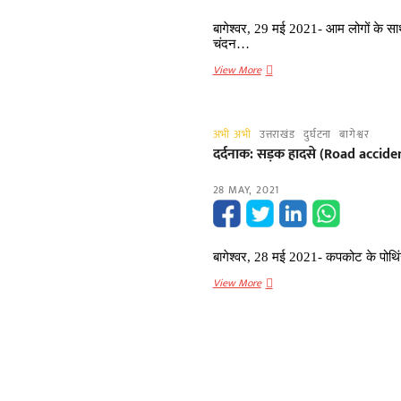
के
साथ
बागेश्वर, 29 मई 2021- आम लोगों के सा
हुआ
चंदन…
अंतिम
Uttarakhand-
View More
संस्कार
अब
भाजपा
के
अभी अभी
उत्तराखंड
दुर्घटना
बागेश्वर
यह
दर्दनाक: सड़क हादसे (Road accident
विधायक
हुए
28 MAY, 2021
कोरोना
संक्रमित,
हायर
सेंटर
बागेश्वर, 28 मई 2021- कपकोट के पोथिं
रेफर
दर्दनाक:
View More
सड़क
हादसे
(Road
Posts
accident)
pagination
में
पिता