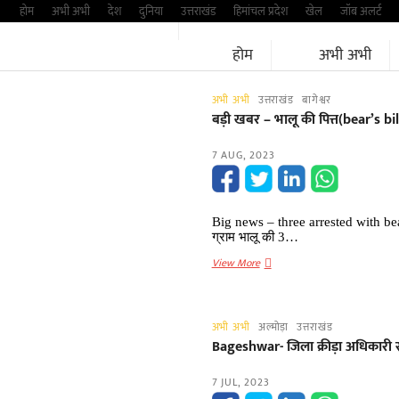
Skip
होम
अभी अभी
देश
दुनिया
उत्तराखंड
हिमांचल प्रदेश
खेल
जॉब अलर्ट
to
होम
अभी अभी
content
अभी अभी
उत्तराखंड
बागेश्वर
बड़ी खबर – भालू की पित्त(bear’s bi
7 AUG, 2023
Big news – three arrested with bear’
ग्राम भालू की 3…
बड़ी
View More
खबर
–
भालू
अभी अभी
अल्मोड़ा
उत्तराखंड
की
Bageshwar- जिला क्रीड़ा अधिकारी सी
पित्त(bear’s
bile)
7 JUL, 2023
के