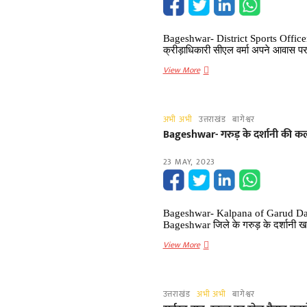
साथ
तीन
गिरफ्तार
Bageshwar- District Sports Officer
क्रीड़ाधिकारी सीएल वर्मा अपने आवास 
Bageshwar-
View More
जिला
क्रीड़ा
अधिकारी
अभी अभी
उत्तराखंड
बागेश्वर
सीएल
Bageshwar- गरुड़ के दर्शानी की कल
वर्मा
का
23 MAY, 2023
निधन,
अपने
कमरे
में
Bageshwar- Kalpana of Garud Darsh
मिले
Bageshwar जिले के गरुड़ के दर्शानी खड
मृत
Bageshwar-
View More
गरुड़
के
दर्शानी
उत्तराखंड
अभी अभी
बागेश्वर
की