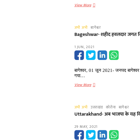
Bageshwar:
View More
जिला
अस्पताल
में
अभी अभी
बागेश्वर
6
Bageshwar- शहीद हवलदार जगत सिंह 
और
आईसीयू
1 JUN, 2021
बेड
होंगे
तैयार,
डीएम
बागेश्वर, 01 जून 2021- जनपद बागेश्व
ने
गया…
स्वीकृत
Bageshwar-
View More
किए
शहीद
75.33
हवलदार
लाख
जगत
अभी अभी
उत्तराखंड
कोरोना
बागेश्वर
सिंह
Uttarakhand- अब भाजपा के यह विधा
पपोला
का
29 MAY, 2021
सैन्य
सम्मान