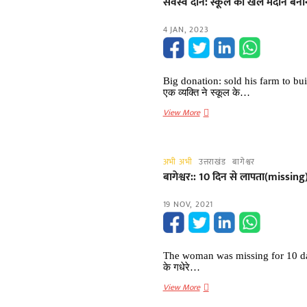
सर्वस्व दान: स्कूल का खेल मैदान बना
कल्पना
बनी
4 JAN, 2023
आईएएस,
लोग
दे
रहे
Big donation: sold his farm to buil
हैं
एक व्यक्ति ने स्कूल के…
बधाई
सर्वस्व
View More
दान:
स्कूल
का
अभी अभी
उत्तराखंड
बागेश्वर
खेल
बागेश्वर:: 10 दिन से लापता(missing
मैदान
बनाने
19 NOV, 2021
को
बेच
दिया
अपना
The woman was missing for 10 days
खेत,
के गधेरे…
बागेश्वर
बागेश्वर::
View More
के
10
इस