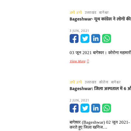
दिन
ईश्वर
से
की
अभी अभी
उत्तराखंड
बागेश्वर
लापता(missing)
हर
Bageshwar- यूथ कांग्रेस ने लोगों क
थी
कोई
महिला,
कर
3 JUN, 2021
आज
रहा
गधेरे
है
में
सराहना
बरामद
03 जून 2021 बागेश्वर। कोरोना महामारी
हुआ
Bageshwar-
View More
शव
यूथ
कांग्रेस
ने
अभी अभी
उत्तराखंड
कोरोना
बागेश्वर
लोगों
Bageshwar: जिला अस्पताल में 6 और
की
सहायता
2 JUN, 2021
हेतु
जारी
किए
हेल्पलाइन
बागेश्वर (Bageshwar) 02 जून 2021- ज
नंबर
करते हुए जिला खनिज…