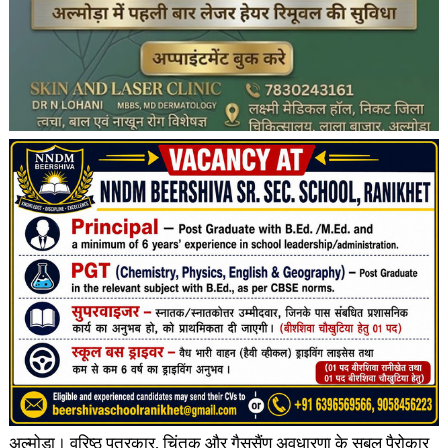
अल्मोड़ा। वरिष्ठ पत्रकार, चिंतक और गैससैंण अवधारणा के सबल पैरोकार