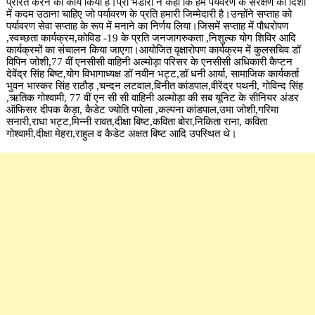
प्रेरित करने का कार्य किया है।प्रो भंडारी ने कहा कि हमें पर्यवरण के संरक्षण की दिशा
में कदम उठाना चाहिए जो पर्यावरण के प्रति हमारी जिम्मेदारी है।उन्होंने सप्ताह को
पर्यावरण सेवा सप्ताह के रूप में मनाने का निर्णय लिया।जिसमें सप्ताह में पौधरोपण
,स्वच्छता कार्यक्रम,कोविड -19 के प्रति जनजागरुकता ,निशुल्क योग शिविर आदि
कार्यक्रमों का संचालन किया जाएगा।आयोजित वृक्षारोपण कार्यक्रम में कुलसचिव डॉ
विपिन जोशी,77 वीं एनसीसी वाहिनी अल्मोड़ा परिसर के एनसीसी अधिकारी कैप्टन
देवेंद्र सिंह बिष्ट,योग विभागाध्यक्ष डॉ नवीन भट्ट,डॉ धनी आर्या, सामाजिक कार्यकर्ता
भुवन भास्कर सिंह राठौड़ ,चन्दन लटवाल,विनीत कांडपाल,वीरेंद्र पथनी, गोविन्द सिंह
,ऋतिक गोश्वामी, 77 वीं एन सी सी वाहिनी अल्मोड़ा की सब यूनिट के सीनियर अंडर
ऑफिसर दीपक कैड़ा, कैडेट ज्योति पपोला ,कल्पना कांडपाल,उमा जोशी,गरिमा
सनारी,राधा भट्ट,मिन्नी रावत,दीक्षा बिष्ट,कविता बोरा,निकिता राना, कविता
गोश्वामी,दीक्षा मेहरा,राहुल व कैडेट अक्षत बिष्ट आदि उपस्थित थे।