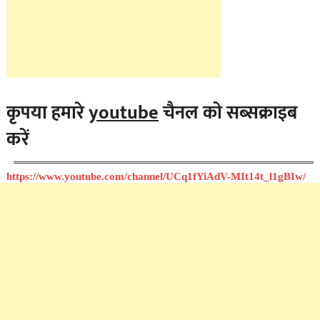
कृपया हमारे
youtube
चैनल को सब्सक्राइब
करें
https://www.youtube.com/channel/UCq1fYiAdV-MIt14t_l1gBIw/