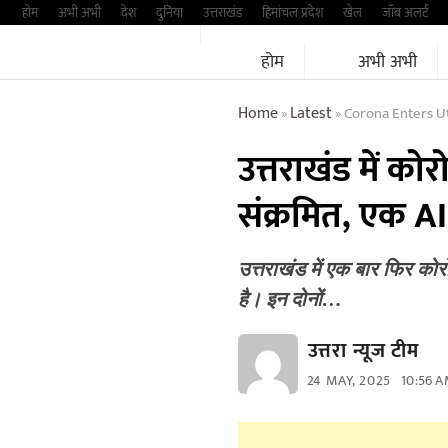
Skip
होम
अभी अभी
देश
दुनिया
उत्तराखंड
हिमांचल प्रदेश
खेल
जॉब अलर्ट
to
होम
अभी अभी
content
Home
Latest
Corona Enters Utt
»
»
उत्तराखंड में को
संक्रमित, एक AI
उत्तराखंड में एक बार फिर कोरोन
है। इन दोनों…
उत्तरा न्यूज टीम
24 MAY, 2025
10:56 