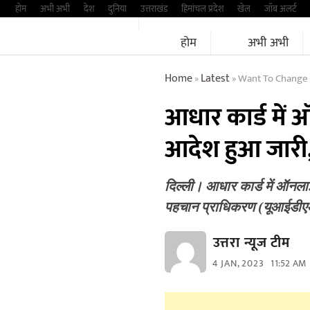
Skip
होम
अभी अभी
देश
दुनिया
उत्तराखंड
हिमांचल प्रदेश
खेल
जॉब अलर्ट
to
होम
अभी अभी
content
Home
Latest
Want To Change 
»
»
आधार कार्ड में
आदेश हुआ जारी,
दिल्ली। आधार कार्ड में ऑनल
पहचान प्राधिकरण (यूआईडीए
उत्तरा न्यूज टीम
4 JAN, 2023
11:52 AM