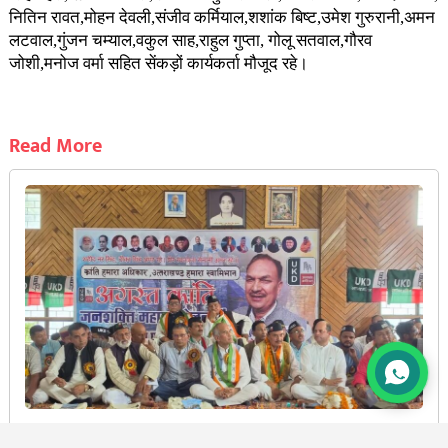
नितिन रावत,मोहन देवली,संजीव कर्मियाल,शशांक बिष्ट,उमेश गुरुरानी,अमन
लटवाल,गुंजन चम्याल,वकुल साह,राहुल गुप्ता, गोलू सतवाल,गौरव
जोशी,मनोज वर्मा सहित सेंकड़ों कार्यकर्ता मौजूद रहे।
Read More
बड़ी खबर :कांग्रेस नेता और पूर्व विस अध्यक्ष गोविंद सिंह