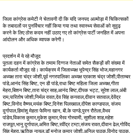
जिला कांग्रेस कमेटी ने चेतावनी दी कि यदि जनपद अल्मोड़ा में चिकित्सकों
के तबादलों पर पुनर्विचार नहीं किया गया तथा स्वास्थ्य सेवाओं को सुदृढ़
करने के लिए ठोस कदम नहीं उठाए गए तो कांग्रेस पार्टी जनहित में अपना
आंदोलन और अधिक व्यापक करेगी।
प्रदर्शन में ये रहे मौजूद
पुतला दहन में कांग्रेस के तमाम दिग्गज नेताओं समेत सैकड़ों की संख्या में
कार्यकर्ता मौजूद रहे। कार्यक्रम में जिलाध्यक्ष भूपेन्द्र सिंह भोज,महानगर
अध्यक्ष तारा चंद्र जोशी,पूर्व नगरपालिका अध्यक्ष प्रकाश चंद्र जोशी,पीताम्बर
पांडे,आनंद सिंह बिष्ट, एन डी पांडे,राधा बिष्ट महिला जिला अध्यक्ष,गीता
मेहरा,बिशन बिष्ट,तारा चंद्र साह,आनंद बिष्ट,दीपक भट्ट, सुरेश लाल,अंबी
राम,पारितोष जोशी,निर्मल रावत,देव सिंह कनवाल,दीवान सतवाल,देवेंद्र
बिष्ट,विनोद वैष्णव,मयंक बिष्ट,दिनेश पिलख्वाल,दीपेश काण्डपाल, संजय
दुर्गापाल,हिमांशु मेहता फेमिना खान, बी.के पाण्डे,पुरन रौतेला,वैभव
पांडेय,विकास कुमार,मुकेश कुमार,भैरव गोस्वामी, सुशीला शाह,महेश
राजपूत,भानु दुर्गापाल,अमित बिष्ट,रवींद्र टम्टा,संजय रावत,दीवान ढेल,गोविंद
सिंह मेहरा,ऋतिक नायल,डॉ मनोज कुमार जोशी,अनिल पाठक,विनोद पाठक,