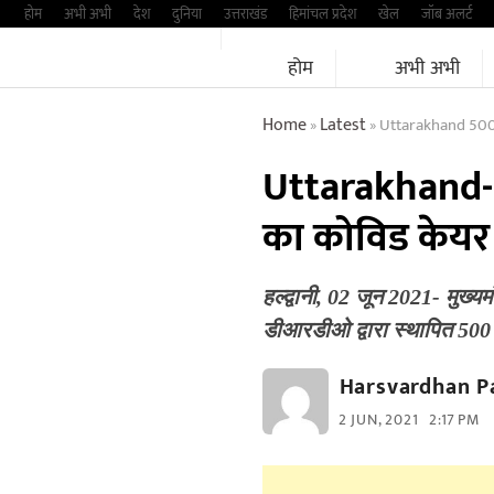
Skip
होम
अभी अभी
देश
दुनिया
उत्तराखंड
हिमांचल प्रदेश
खेल
जॉब अलर्ट
to
होम
अभी अभी
content
Home
Latest
Uttarakhand 500
»
»
Uttarakhand- य
का कोविड केयर स
हल्द्वानी, 02 जून 2021- मुख्य
डीआरडीओ द्वारा स्थापित 50
Harsvardhan P
2 JUN, 2021
2:17 PM