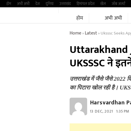
Skip
होम
अभी अभी
देश
दुनिया
उत्तराखंड
हिमांचल प्रदेश
खेल
जॉब अलर्ट
to
होम
अभी अभी
content
Home
Latest
Uksssc Seeks Ap
»
»
Uttarakhand Jo
UKSSSC ने इतने
उत्तराखंड में जैसे जैसे 202
का पिटारा खोल रही है। UK
Harsvardhan P
13 DEC, 2021
1:35 PM