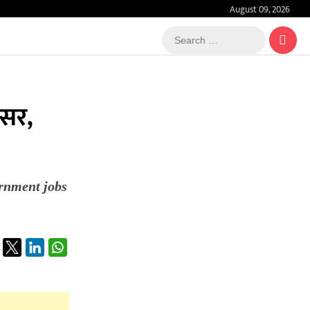
August 09, 2026
Search
…
वसर,
vernment jobs