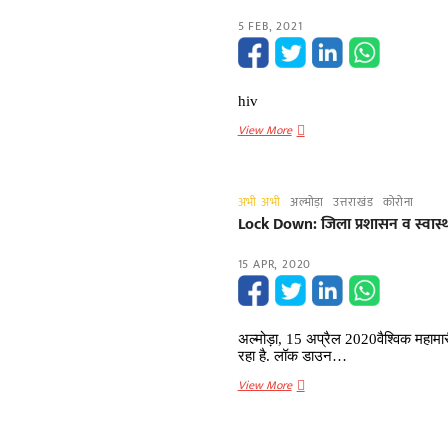
5 FEB, 2021
hiv
एनसीसी
View More
कैडेट्स
को
एचआईवी
अभी अभी
अल्मोड़ा
उत्तराखंड
कोरोना
(hiv)
Lock Down: जिला प्रशासन व स्वास्
को
लेकर
15 APR, 2020
किया
जागरुक
अल्मोड़ा, 15 अप्रैल 2020वैश्विक महामा
रहा है. लॉक डाउन…
Lock
View More
Down:
जिला
प्रशासन