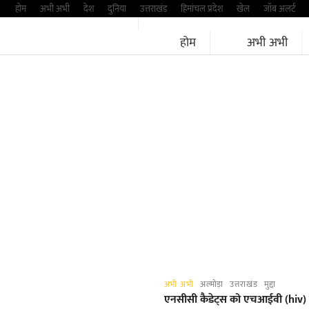
Skip
होम
अभी अभी
देश
दुनिया
उत्तराखंड
हिमांचल प्रदेश
खेल
जॉब अलर्ट
to
होम
अभी अभी
content
अभी अभी
अल्मोड़ा
उत्तराखंड
मुद्दा
एनसीसी कैडेट्स को एचआईवी (hiv)