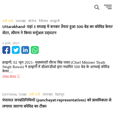
Skip
Men
to
Butto
content
अभी अभी
उत्तराखंड
कोरोना
नैनीताल
हल्द्धानी
Uttarakhand- यहां 3 सप्ताह में बनकर तैयार हुआ 500 बेड का कोविड केयर
सेंटर, सीएम ने किया वर्चुअल उद्घाटन
2 JUN, 2021
हल्द्वानी, 02 जून 2021- मुख्यमंत्री तीरथ सिंह रावत (Chief Minister Tirath
Singh Rawat) ने हल्द्वानी में डीआरडीओ द्वारा स्थापित 500 बेड के अस्थाई कोविड
केयर…
Uttarakhand-
View More
यहां
3
सप्ताह
EDITORIAL TEAM
अभी अभी
उत्तराखंड
देहरादून
में
पंचायत जनप्रतिनिधियों (panchayat-representatives) को प्राथमिकता से
बनकर
लगाया जाएगा कोविड का टीका
तैयार
हुआ