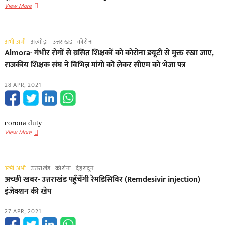
Uttarakhand:
View More
शादियों
में
अधिकतम
अभी अभी
अल्मोड़ा
उत्तराखंड
कोरोना
लोगों
Almora- गंभीर रोगों से ग्रसित शिक्षकों को कोरोना डयूटी से मुक्त रखा जाए,
की
राजकीय शिक्षक संघ ने विभिन्न मांगों को लेकर सीएम को भेजा पत्र
सीमा
25
28 APR, 2021
की
जाए:
सीएम,
जिलाधिकारियों
corona duty
को
Almora-
View More
दिए
गंभीर
यह
रोगों
निर्देश
से
अभी अभी
उत्तराखंड
कोरोना
देहरादून
ग्रसित
अच्छी खबर- उत्तराखंड पहुँचेंगी रेमडिसिविर (Remdesivir injection)
शिक्षकों
इंजेक्शन की खेप
को
कोरोना
27 APR, 2021
डयूटी
से