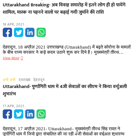
391
Uttarakhand Breaking- अब विवाह समारोह में इतने लोग ही हो पायेंगे
लेबर
शामिल, मास्क ना पहनने वालों पर बढ़ाई गयी जुर्माने की राशि
सेना
व
18 APR, 2021
आईटीबीपी
कैंपो
में
सुरक्षित:
देहरादून, 18 अप्रैल 2021 उत्तराखण्ड (Uttarakhand) में बढ़ते कोरोना के मामलों
सीएम
के बीच राज्य सरकार ने कड़े कदम उठाने शुरू कर दिये है। मुख्यमंत्री तीरथ…
Uttarakhand
View More
Breaking-
अब
विवाह
अभी अभी
उत्तराखंड
देहरादून
समारोह
Uttarakhand- पूर्णागिरी धाम में 4जी सेवाओं का सीएम ने किया वर्चुअली
में
शुभारंभ
इतने
लोग
17 APR, 2021
ही
हो
पायेंगे
शामिल,
देहरादून, 17 अप्रैल 2021- Uttarakhand– मुख्यमंत्री तीरथ सिंह रावत ने
मास्क
पूर्णागिरी धाम में जियो द्वारा संचालित की जा रही 4जी सेवाओं का वर्चुअल शुभारम्भ