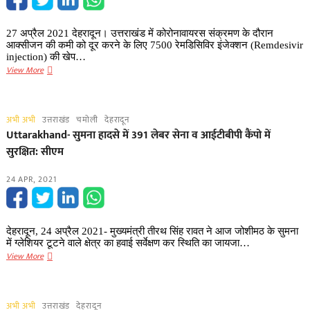
मुक्त
रखा
27 अप्रैल 2021 देहरादून। उत्तराखंड में कोरोनावायरस संक्रमण के दौरान
जाए,
आक्सीजन की कमी को दूर करने के लिए 7500 रेमडिसिविर इंजेक्शन (Remdesivir
राजकीय
injection) की खेप…
शिक्षक
अच्छी
View More
संघ
खबर-
ने
उत्तराखंड
विभिन्न
पहुँचेंगी
अभी अभी
उत्तराखंड
चमोली
देहरादून
मांगों
रेमडिसिविर
Uttarakhand- सुमना हादसे में 391 लेबर सेना व आईटीबीपी कैंपो में
को
(Remdesivir
लेकर
सुरक्षित: सीएम
injection)
सीएम
इंजेक्शन
को
24 APR, 2021
की
भेजा
खेप
पत्र
देहरादून, 24 अप्रैल 2021- मुख्यमंत्री तीरथ सिंह रावत ने आज जोशीमठ के सुमना
में ग्लेशियर टूटने वाले क्षेत्र का हवाई सर्वेक्षण कर स्थिति का जायजा…
Uttarakhand-
View More
सुमना
हादसे
में
अभी अभी
उत्तराखंड
देहरादून