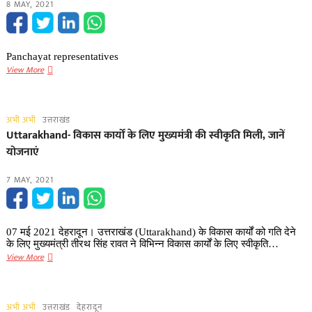
8 MAY, 2021
500
बेड
का
कोविड
Panchayat representatives
केयर
पंचायत
View More
सेंटर,
जनप्रतिनिधियों
सीएम
(panchayat-
ने
representatives)
किया
अभी अभी
उत्तराखंड
को
वर्चुअल
Uttarakhand- विकास कार्यों के लिए मुख्यमंत्री की स्वीकृति मिली, जानें
प्राथमिकता
उद्घाटन
योजनाएं
से
लगाया
7 MAY, 2021
जाएगा
कोविड
का
टीका
07 मई 2021 देहरादून। उत्तराखंड (Uttarakhand) के विकास कार्यों को गति देने
के लिए मुख्यमंत्री तीरथ सिंह रावत ने विभिन्न विकास कार्यों के लिए स्वीकृति…
Uttarakhand-
View More
विकास
कार्यों
के
अभी अभी
उत्तराखंड
देहरादून