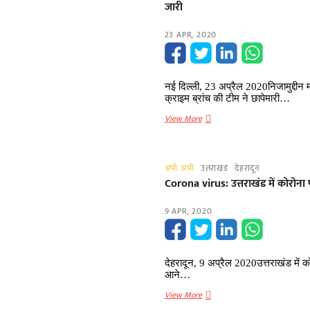
जारी
23 APR, 2020
नई दिल्ली, 23 अप्रैल 2020निजामुद्दीन
क्राइम ब्रांच की टीम ने छापेमारी…
ब्रेकिंग
View More
न्यूज:
निजामुद्दीन
मरकज
अभी अभी
उत्तराखंड
देहरादून
(Nizamuddin
Corona virus: उत्तराखंड में कोरोना
Markaz)
के
9 APR, 2020
मौलाना
साद
के
फार्म
देहरादून, 9 अप्रैल 2020उत्तराखंड में को
हाउस
आने…
पर
Corona
View More
दिल्‍ली
virus: