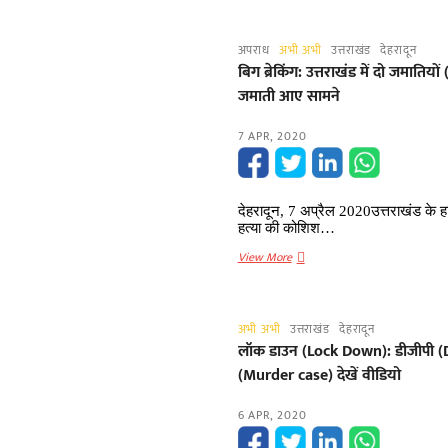
क्राइम
उत्तराखंड
ब्रांच
में
का
अपराध
अभी अभी
उत्तराखंड
देहरादून
कोरोना
छापा,
बिग ब्रेकिंग: उत्तराखंड में दो जमात
पॉजिटिव
जांच
जमाती आए सामने
केसों
पड़ताल
की
जारी
7 APR, 2020
संख्या
पहुंची
35,
नैनीताल
देहरादून, 7 अप्रैल 2020उत्तराखंड के हर
में
हत्या की कोशिश…
अबतक
बिग
View More
8
ब्रेकिंग:
मामले
उत्तराखंड
आए
में
सामने
अभी अभी
उत्तराखंड
देहरादून
दो
लॉक डाउन (Lock Down): डीजीपी (DGP
जमातियों
(Murder case) देखें वीडियो
(Jamatee)
के
6 APR, 2020
खिलाफ
हत्या