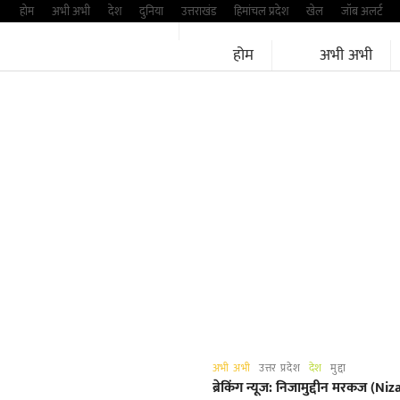
Skip
होम
अभी अभी
देश
दुनिया
उत्तराखंड
हिमांचल प्रदेश
खेल
जॉब अलर्ट
to
होम
अभी अभी
content
अभी अभी
उत्तर प्रदेश
देश
मुद्दा
ब्रेकिंग न्यूज: निजामुद्दीन मरकज (N