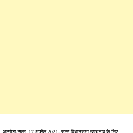
अल्मोड़ा/सल्ट, 17 अप्रैल 2021- सल्ट विधानसभा उपचुनाव के लिए