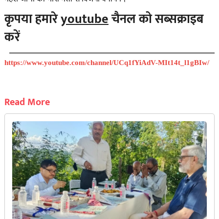
कृपया हमारे
youtube
चैनल को सब्सक्राइब
करें
https://www.youtube.com/channel/UCq1fYiAdV-MIt14t_l1gBIw/
Read More