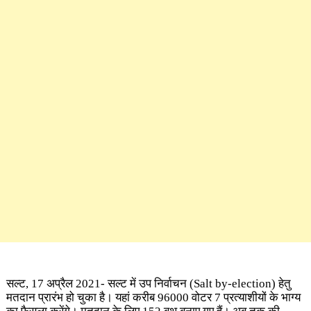
सल्ट, 17 अप्रैल 2021- सल्ट में उप निर्वाचन (Salt by-election) हेतु
मतदान प्रारंभ हो चुका है। यहां करीब 96000 वोटर 7 प्रत्याशीयों के भाग्य