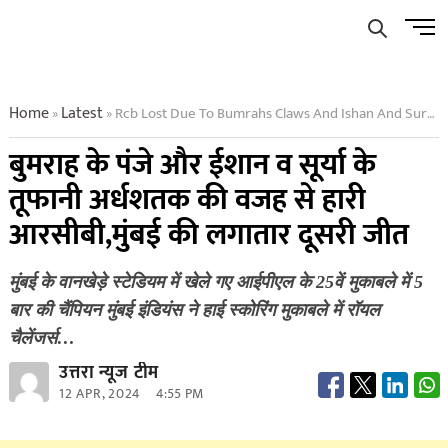
Skip
Men
to
Butto
content
Home
Latest
Rcb Lost Due To Bumrahs Claws And Ishan And Suryas Stormy Half Centuries Mumbais Second Consecutive Win
»
»
बुमराह के पंजे और ईशान व सूर्या के
तूफानी अर्धशतक की वजह से हारी
आरसीबी,मुंबई की लगातार दूसरी जीत
मुंबई के वानखेड़े स्टेडियम में खेले गए आईपीएल के 25वें मुकाबले में 5
बार की चैंपियन मुंबई इंडियंस ने हाई स्कोरिंग मुकाबले में रॉयल
चैलेंजर्स…
उत्तरा न्यूज टीम
12 APR, 2024
4:55 PM