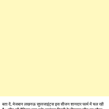
बता दें, मेजबान लखनऊ सुपरजाइंट्स इस सीजन शानदार फार्म में चल रही