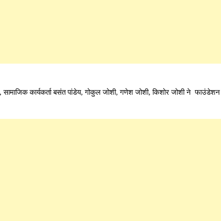
ंत, सामाजिक कार्यकर्ता बसंत पांडेय, गोकुल जोशी, गणेश जोशी, किशोर जोशी ने फाउंडेशन