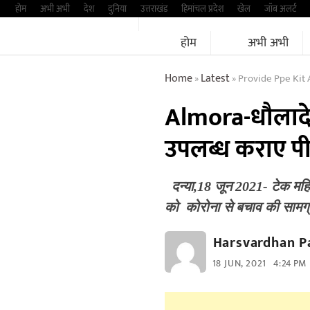
Skip
होम
अभी अभी
देश
दुनिया
उत्तराखंड
हिमांचल प्रदेश
खेल
जॉब अलर्ट
to
होम
अभी अभी
content
Home
Latest
Provide Ppe Kit
»
»
Almora-धौलादेवी
उपलब्ध कराए पी
दन्या,18 जून 2021- टेक महिंद्
को कोरोना से बचाव की साम
Harsvardhan P
18 JUN, 2021
4:24 PM