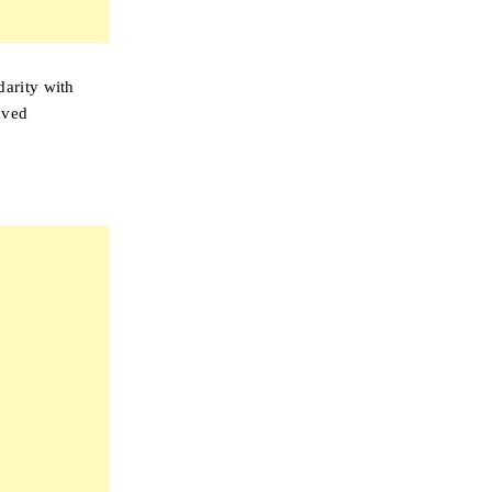
darity with
aved