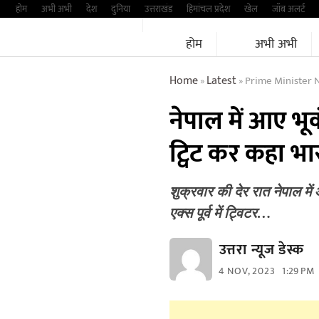
Skip
होम
अभी अभी
देश
दुनिया
उत्तराखंड
हिमांचल प्रदेश
खेल
जॉब अलर्ट
to
होम
अभी अभी
content
Home
Latest
Prime Minister Naren
»
»
नेपाल में आए भूकं
ट्विट कर कहा भ
शुक्रवार की देर रात नेपाल में 
एक्स पूर्व में ट्विटर…
उत्तरा न्यूज डेस्क
4 NOV, 2023
1:29 PM