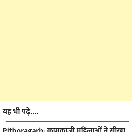
यह भी पढ़े….
Pithoragarh- कामकाजी महिलाओं ने सीखा