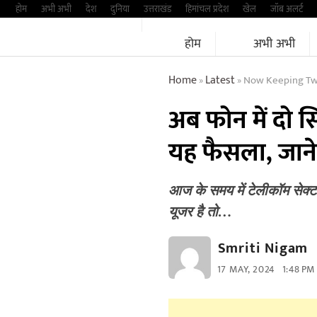
Skip
होम
अभी अभी
देश
दुनिया
उत्तराखंड
हिमांचल प्रदेश
खेल
जॉब अलर्ट
to
होम
अभी अभी
content
Home
Latest
Now Keeping Two Si
»
»
अब फोन में दो स
यह फैसला, जाने 
आज के समय में टेलीकॉम सेक्ट
यूजर है तो…
Smriti Nigam
17 MAY, 2024
1:48 PM