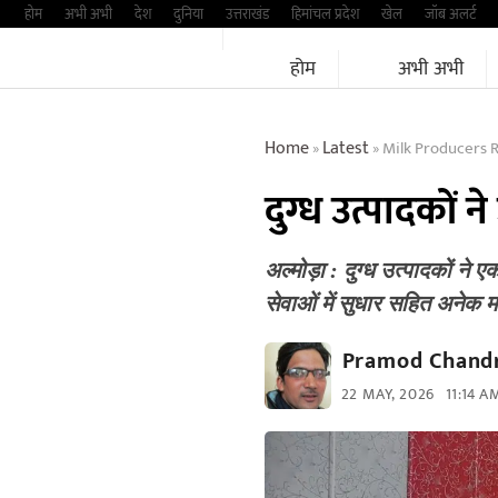
Skip
होम
अभी अभी
देश
दुनिया
उत्तराखंड
हिमांचल प्रदेश
खेल
जॉब अलर्ट
to
होम
अभी अभी
content
Home
Latest
Milk Producers R
»
»
दुग्ध उत्पादकों 
अल्मोड़ा : दुग्ध उत्पादकों ने ए
सेवाओं में सुधार सहित अनेक 
Pramod Chandr
22 MAY, 2026
11:14 A