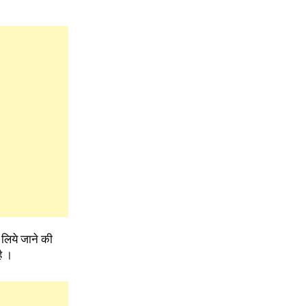
य लिये जाने की
ै ।