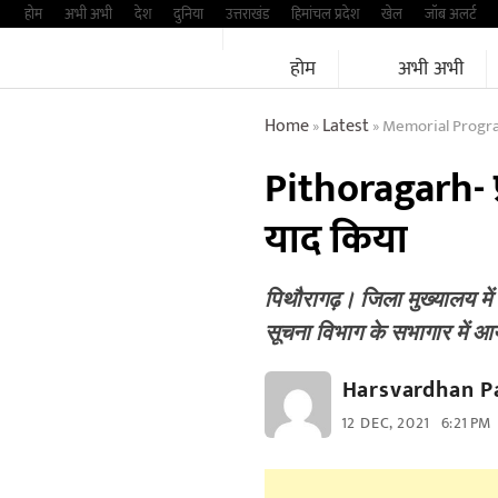
Skip
होम
अभी अभी
देश
दुनिया
उत्तराखंड
हिमांचल प्रदेश
खेल
जॉब अलर्ट
to
होम
अभी अभी
content
Home
Latest
Memorial Progra
»
»
Pithoragarh- प्र
याद किया
पिथौरागढ़। जिला मुख्यालय में
सूचना विभाग के सभागार में आ
Harsvardhan P
12 DEC, 2021
6:21 PM