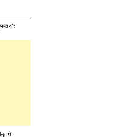
पंचायत और
।
मौजूद थे।