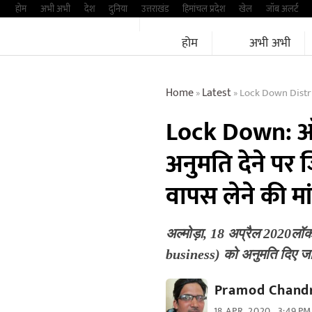
Skip
होम
अभी अभी
देश
दुनिया
उत्तराखंड
हिमांचल प्रदेश
खेल
जॉब अलर्ट
to
होम
अभी अभी
content
Home
Latest
Lock Down Distri
»
»
Lock Down: ऑन
अनुमति देने पर 
वापस लेने की मा
अल्मोड़ा, 18 अप्रैल 2020ल
business) को अनुमति दिए जा
Pramod Chandr
18 APR, 2020
3:49 PM