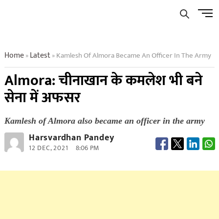
Skip
Men
to
Butto
content
Home
Latest
Kamlesh Of Almora Became An Officer In The Army
»
»
Almora: चीनाखान के कमलेश भी बने
सेना में अफसर
Kamlesh of Almora also became an officer in the army
Harsvardhan Pandey
12 DEC, 2021
8:06 PM