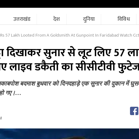
उत्तराखंड
देश
दुनिया
विविध
 57 Lakh Looted From A Goldsmith At Gunpoint In Faridabad Watch Cctv Footage Of
्टा दिखाकर सुनार से लूट लिए 57 ल
ए लाइव डकैती का सीसीटीवी फुटे
ं नकाबपोश बदमाश बुधवार को दिनदहाड़े एक सुनार की दुकान में घु
 हो गए।…
M