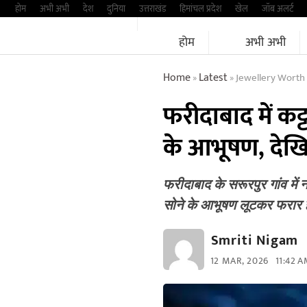
Skip
होम
अभी अभी
देश
दुनिया
उत्तराखंड
हिमांचल प्रदेश
खेल
जॉब अलर्ट
to
होम
अभी अभी
content
Home
Latest
Jewellery Worth Rs
»
»
फरीदाबाद में कट
के आभूषण, देखि
फरीदाबाद के सरूरपुर गांव मे
सोने के आभूषण लूटकर फरार
Smriti Nigam
12 MAR, 2026
11:42 A