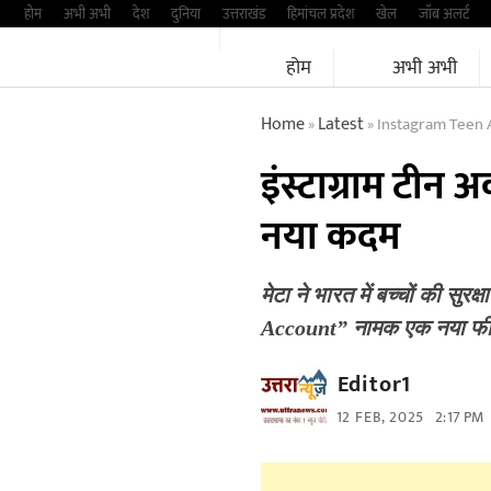
Skip
होम
अभी अभी
देश
दुनिया
उत्तराखंड
हिमांचल प्रदेश
खेल
जॉब अलर्ट
to
होम
अभी अभी
content
Home
Latest
Instagram Teen 
»
»
इंस्टाग्राम टीन
नया कदम
मेटा ने भारत में बच्चों की सुर
Account” नामक एक नया फ
Editor1
12 FEB, 2025
2:17 PM