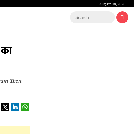
August 08, 2026
Search
…
ा का
tagram Teen