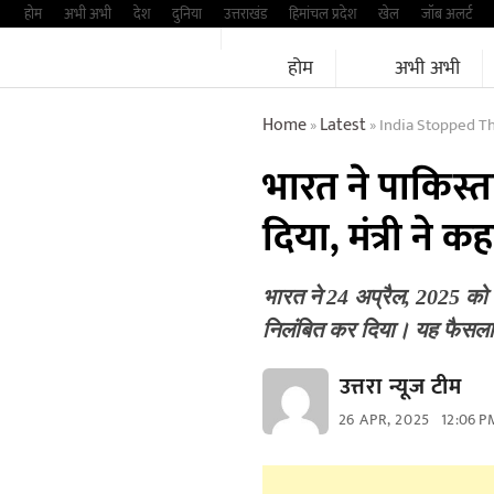
Skip
होम
अभी अभी
देश
दुनिया
उत्तराखंड
हिमांचल प्रदेश
खेल
जॉब अलर्ट
to
होम
अभी अभी
content
Home
Latest
India Stopped The 
»
»
भारत ने पाकिस्
दिया, मंत्री ने क
भारत ने 24 अप्रैल, 2025 को
निलंबित कर दिया। यह फैस
उत्तरा न्यूज टीम
26 APR, 2025
12:06 P