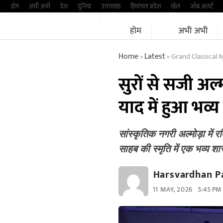
Skip
होम
अभी अभी
देश
दुनिया
उत्तराखंड
हिमांचल प्रदेश
खेल
जॉब अलर्ट
to
होम
अभी अभी
content
Home
Latest
Grand Classical 
»
»
सुरों से सजी अल्
याद में हुआ भव्
सांस्कृतिक नगरी अल्मोड़ा मे
साहब की स्मृति में एक भव्य श
Harsvardhan P
11 MAY, 2026
5:45 PM