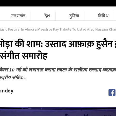
उत्तराखंड
देश
दुनिया
विविध
Music Festival In Almora Maestros Pay Tribute To Ustad Afaq Hussain Kha
मोड़ा की शाम: उस्ताद आफ़ाक़ हुसैन ख
य संगीत समारोह
ं रविवार 10 मई को लखनऊ घराना तबला के ख़लीफ़ा उस्ताद आफ़ाक़ ह
ास्त्रीय संगीत…
andey