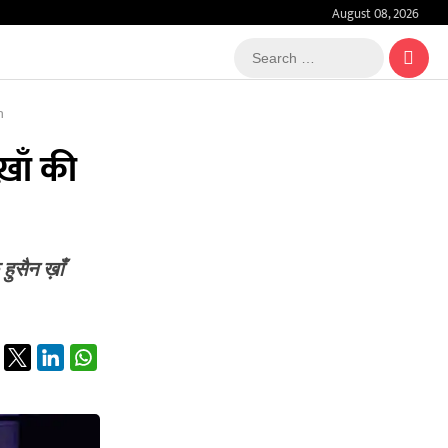
August 08, 2026
Search
…
n
़ाँ की
ुसैन ख़ाँ