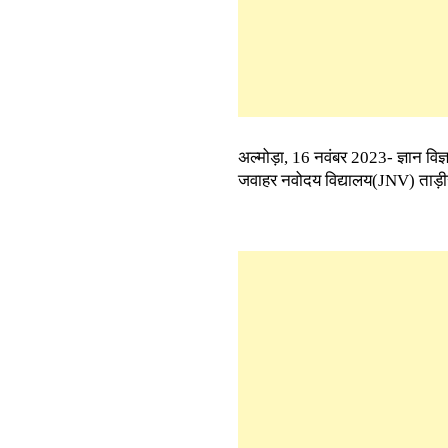
अल्मोड़ा, 16 नवंबर 2023- ज्ञान विज
जवाहर नवोदय विद्यालय(JNV) ताड़ी