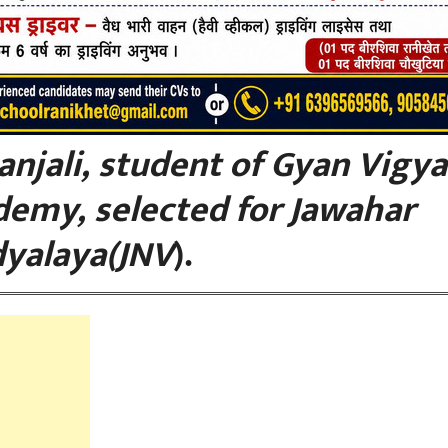
njali, student of Gyan Vigy
demy, selected for Jawahar
yalaya(JNV
).