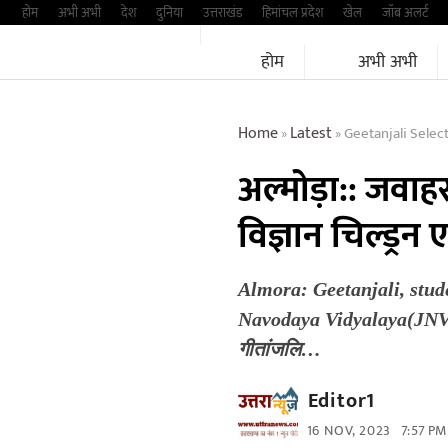
Skip
होम
अभी अभी
देश
दुनिया
उत्तराखंड
हिमांचल प्रदेश
खेल
जॉब अलर्ट
to
होम
अभी अभी
content
Home
Latest
Geetanjali Selec
»
»
अल्मोड़ा:: जवाह
विज्ञान चिल्ड्र
Almora: Geetanjali, stud
Navodaya Vidyalaya(JNV). अल
गीतांजलि…
Editor1
16 NOV, 2023
7:57 PM