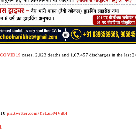
#COVID19
cases, 2,023 deaths and 1,67,457 discharges in the last 2
9
,310
pic.twitter.com/YrLu5MVdbl
1