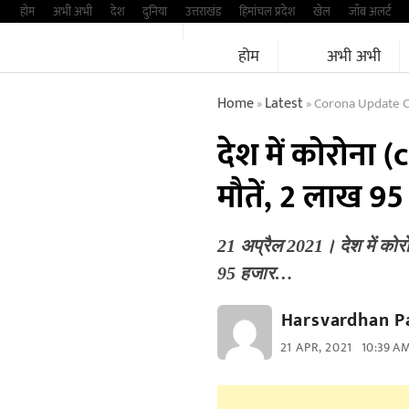
Skip
होम
अभी अभी
देश
दुनिया
उत्तराखंड
हिमांचल प्रदेश
खेल
जॉब अलर्ट
to
होम
अभी अभी
content
Home
Latest
Corona Update Of
»
»
देश में कोरोना 
मौतें, 2 लाख 95
21 अप्रैल 2021। देश में कोरो
95 हजार…
Harsvardhan P
21 APR, 2021
10:39 A