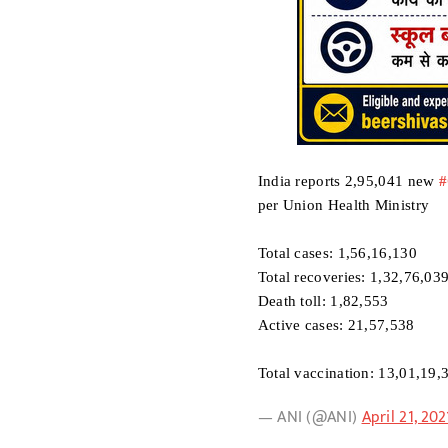
India reports 2,95,041 new
per Union Health Ministry
Total cases: 1,56,16,130
Total recoveries: 1,32,76,03
Death toll: 1,82,553
Active cases: 21,57,538
Total vaccination: 13,01,19
— ANI (@ANI)
April 21, 202