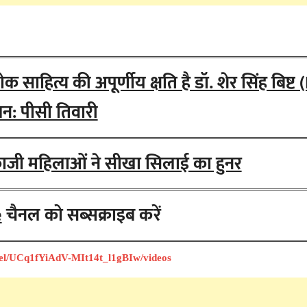
 साहित्य की अपूर्णीय क्षति है डॉ. शेर सिंह बिष्ट
न: पीसी तिवारी
जी महिलाओं ने सीखा सिलाई का हुनर
e
चैनल को सब्सक्राइब करें
nel/UCq1fYiAdV-MIt14t_l1gBIw/videos