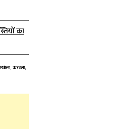
्तियों का
ुगालखोला, करबला,