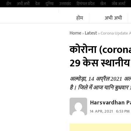
Skip
होम
अभी अभी
देश
दुनिया
उत्तराखंड
हिमांचल प्रदेश
खेल
जॉब अलर्ट
to
होम
अभी अभी
content
Home
Latest
Corona Update A
»
»
कोरोना (corona) 
29 केस स्थानीय
अल्मोड़ा, 14 अप्रैल 2021 अल्
है। जिले में आज यानि बुधवार
Harsvardhan P
14 APR, 2021
6:53 PM