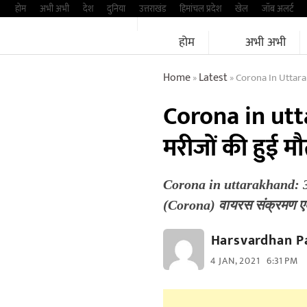
Skip
होम
अभी अभी
देश
दुनिया
उत्तराखंड
हिमांचल प्रदेश
खेल
जॉब अलर्ट
to
होम
अभी अभी
content
Home
Latest
Corona In Uttar
»
»
Corona in utt
मरीजों की हुई मौत
Corona in uttarakhand: 30
(Corona) वायरस संक्रमण एक
Harsvardhan P
4 JAN, 2021
6:31 PM