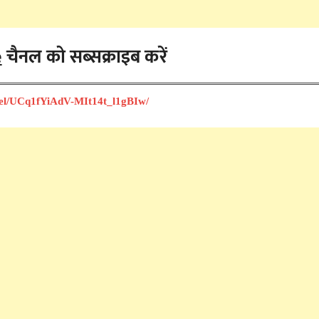
e
चैनल को सब्सक्राइब करें
nel/UCq1fYiAdV-MIt14t_l1gBIw/