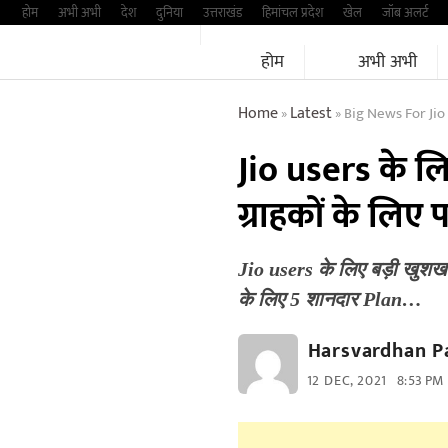
Skip
होम
अभी अभी
देश
दुनिया
उत्तराखंड
हिमांचल प्रदेश
खेल
जॉब अलर्ट
to
होम
अभी अभी
content
Home
Latest
Big News For Jio
»
»
Jio users के ल
ग्राहकों के लिए
Jio users के लिए बड़ी खुशखब
के लिए 5 शानदार Plan…
Harsvardhan P
12 DEC, 2021
8:53 PM