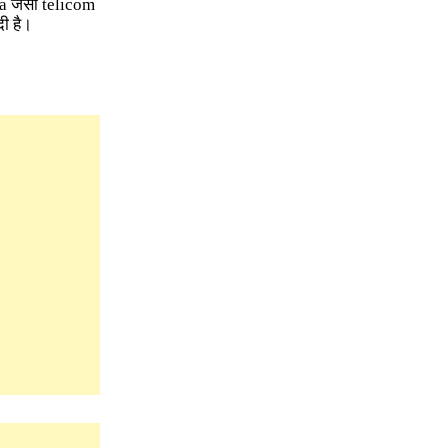
a जैसी telicom
ी है।