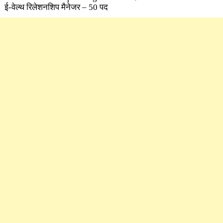
ई-वेल्थ रिलेशनशिप मैनेजर – 50 पद