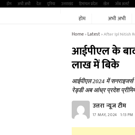
Skip
होम
अभी अभी
देश
दुनिया
उत्तराखंड
हिमांचल प्रदेश
खेल
जॉब अलर्ट
to
होम
अभी अभी
content
Home
Latest
After Ipl Nitish 
»
»
आईपीएल के बाद ए
लाख में बिके
आईपीएल 2024 में सनराइजर्स ह
रेड्डी अब आंध्र प्रदेश प्रीम
उत्तरा न्यूज टीम
17 MAY, 2024
1:13 PM