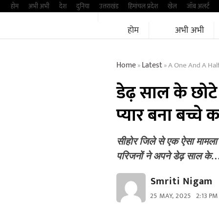
Skip
होम
अभी अभी
देश
दुनिया
उत्तराखंड
हिमांचल प्रदेश
खेल
जॉब अलर्ट
to
होम
अभी अभी
content
Home
Latest
A One And A Half Year 
»
»
डेढ़ साल के छोटे
प्यार बना बच्चे
सीहोर जिले से एक ऐसा मामला 
परिजनों ने अपने डेढ़ साल के
Smriti Nigam
25 MAY, 2025
2:13 PM