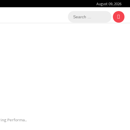
August 09, 2026
Search
…
 Renowned Artists