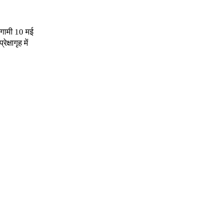
 आगामी 10 मई
्षागृह में