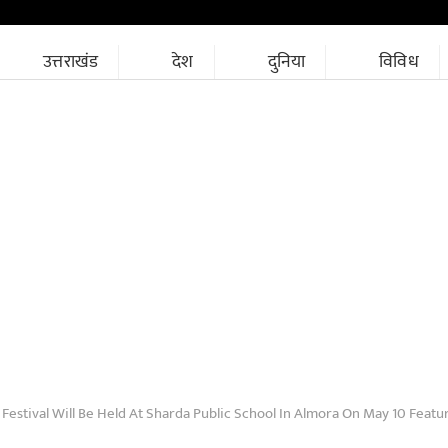
उत्तराखंड
देश
दुनिया
विविध
stival Will Be Held At Sharda Public School In Almora On May 10 Featuring Performances By