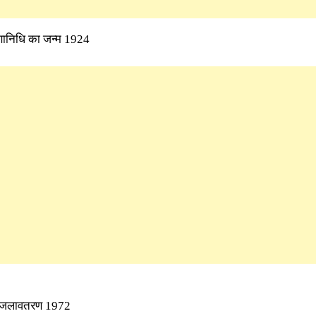
रुणानिधि का जन्म 1924
ा जलावतरण 1972