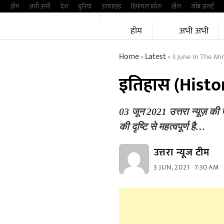
Skip
होम
अभी अभी
देश
दुनिया
उत्तराखंड
हिमांचल प्रदेश
खेल
जॉब अलर्ट
to
होम
अभी अभी
content
Home
Latest
3 June In The Mi
»
»
इतिहास (History)
03 जून 2021 उत्तरा न्यूज़ क
की दृष्टि से महत्वपूर्ण है…
उत्तरा न्यूज टीम
3 JUN, 2021
7:30 AM