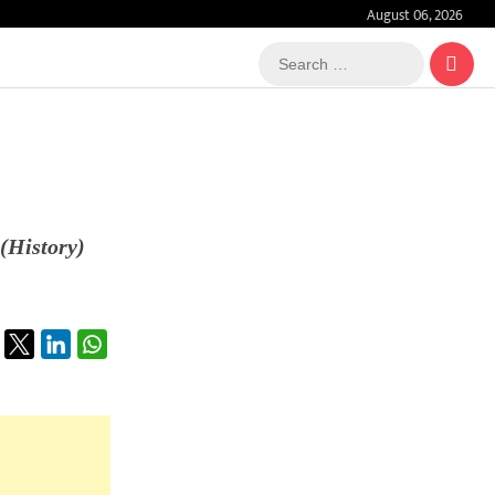
August 06, 2026
Search
…
स (History)