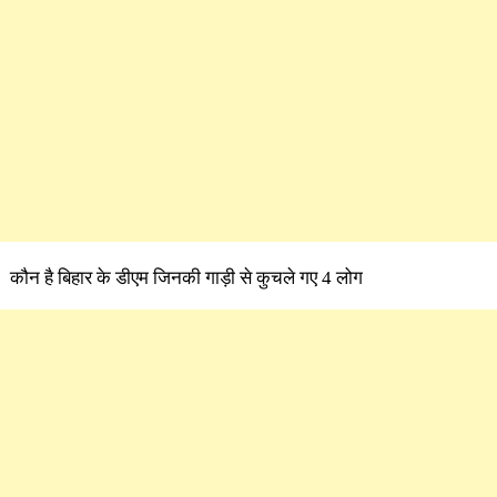
कौन है बिहार के डीएम जिनकी गाड़ी से कुचले गए 4 लोग