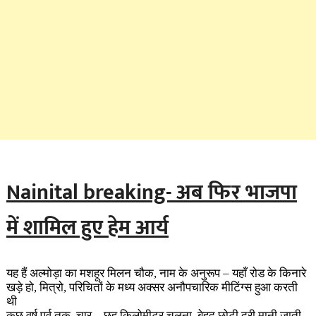
Nainital breaking- अब फिर भाजपा
में शामिल हुए हेम आर्य
यह हैं अल्मोड़ा का मशहूर मिलन चौक, नाम के अनुरूप – यहाँ रोड के किनारे
खड़े हो, मित्रो, परिचितों के मध्य अक्सर अनौपचारिक मीटिंग्स हुआ करती
थी
कुछ वर्ष पूर्व तक, चार – छह किलोमीटर चलना, बेहद छोटी दूरी मानी जाती