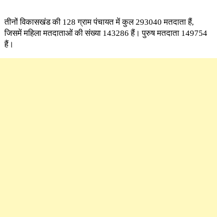
तीनों विकासखंड की 128 ग्राम पंचायत में कुल 293040 मतदाता हैं,
जिसमें महिला मतदाताओं की संख्या 143286 हैं। पुरुष मतदाता 149754
हैं।